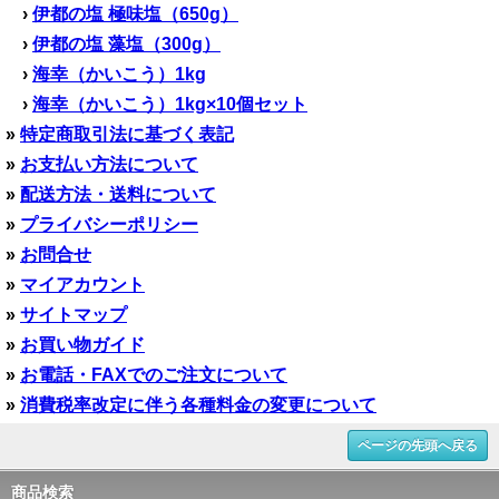
›
伊都の塩 極味塩（650g）
›
伊都の塩 藻塩（300g）
›
海幸（かいこう）1kg
›
海幸（かいこう）1kg×10個セット
»
特定商取引法に基づく表記
»
お支払い方法について
»
配送方法・送料について
»
プライバシーポリシー
»
お問合せ
»
マイアカウント
»
サイトマップ
»
お買い物ガイド
»
お電話・FAXでのご注文について
»
消費税率改定に伴う各種料金の変更について
ページの先頭へ戻る
商品検索