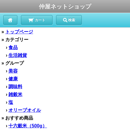
仲屋ネットショップ
カート
検索
»
トップページ
» カテゴリー
›
食品
›
生活雑貨
» グループ
›
美容
›
健康
›
調味料
›
雑穀米
›
塩
›
オリーブオイル
» おすすめ商品
›
十六穀米（500g）