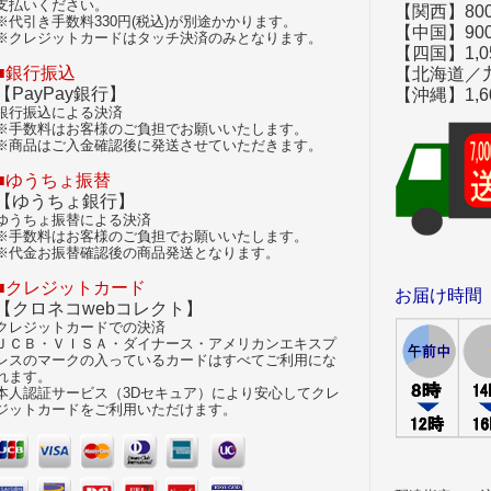
支払いください。
【関西】80
※代引き手数料330円(税込)が別途かかります。
【中国】90
※クレジットカードはタッチ決済のみとなります。
【四国】1,0
■銀行振込
【北海道／九
【PayPay銀行】
【沖縄】1,6
銀行振込による決済
※手数料はお客様のご負担でお願いいたします。
※商品はご入金確認後に発送させていただきます。
■ゆうちょ振替
【ゆうちょ銀行】
ゆうちょ振替による決済
※手数料はお客様のご負担でお願いいたします。
※代金お振替確認後の商品発送となります。
■クレジットカード
お届け時間
【クロネコwebコレクト】
クレジットカードでの決済
ＪＣＢ・ＶＩＳＡ・ダイナース・アメリカンエキスプ
レスのマークの入っているカードはすべてご利用にな
れます。
本人認証サービス（3Dセキュア）により安心してクレ
ジットカードをご利用いただけます。