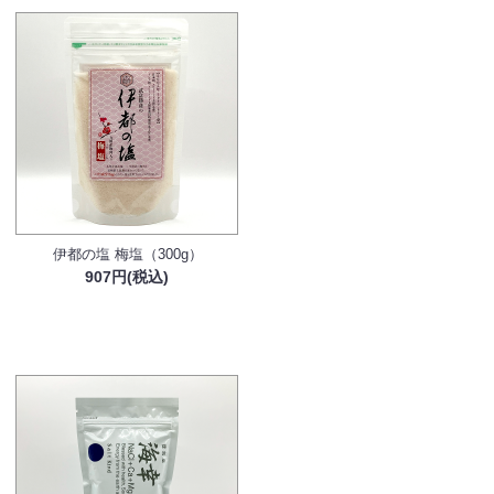
伊都の塩 梅塩（300g）
907円(税込)